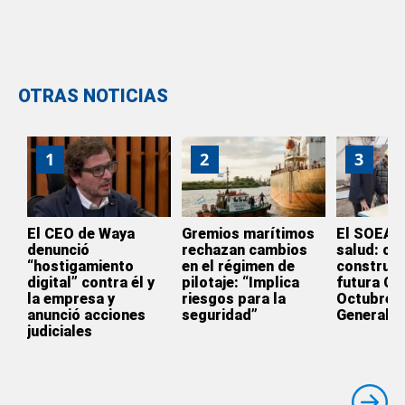
OTRAS NOTICIAS
1
2
3
El CEO de Waya
Gremios marítimos
El SOEA i
denunció
rechazan cambios
salud: co
“hostigamiento
en el régimen de
construcc
digital” contra él y
pilotaje: “Implica
futura Clí
la empresa y
riesgos para la
Octubre e
anunció acciones
seguridad”
General S
judiciales