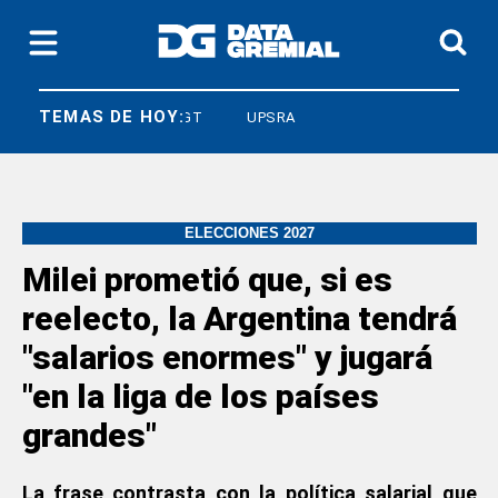
TEMAS DE HOY:
LEY BASES
CGT
UPSRA
ELECCIONES 2027
Milei prometió que, si es
reelecto, la Argentina tendrá
"salarios enormes" y jugará
"en la liga de los países
grandes"
La frase contrasta con la política salarial que