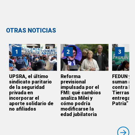
OTRAS NOTICIAS
1
2
3
UPSRA, el último
Reforma
FEDUN y 
sindicato paritario
previsional
suman a l
de la seguridad
impulsada por el
contra la 
privada en
FMI: qué cambios
Tierras: 
incorporar el
analiza Milei y
entrega d
aporte solidario de
cómo podría
Patria”
no afiliados
modificarse la
edad jubilatoria