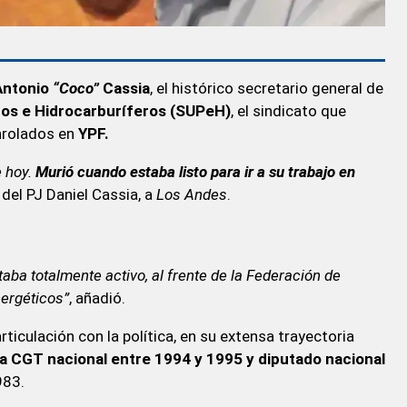
 Antonio
“Coco”
Cassia
, el histórico secretario general de
ros e Hidrocarburíferos (SUPeH)
, el sindicato que
enrolados en
YPF.
e hoy.
Murió cuando estaba listo para ir a su trabajo en
r del PJ Daniel Cassia, a
Los Andes
.
aba totalmente activo, al frente de la Federación de
nergéticos”
, añadió.
iculación con la política, en su extensa trayectoria
la CGT nacional entre 1994 y 1995 y diputado nacional
983.