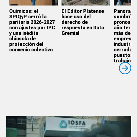
Químicos: el
El Editor Platense
Panoram
SPIQyP cerró la
hace uso del
sombrío:
paritaria 2026-2027
derecho de
pronostic
con ajustes por IPC
respuesta en Data
año termi
y una inédita
Gremial
más de 3.
cláusula de
empresas
protección del
industrial
convenio colectivo
cerradas 
puestos 
trabajos