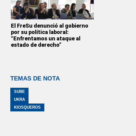
El FreSu denunció al gobierno
por su política laboral:
“Enfrentamos un ataque al
estado de derecho”
TEMAS DE NOTA
SUBE
UKRA
KIOSQUEROS