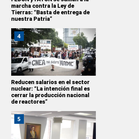
marcha contra la Ley de
Tierras: “Basta de entrega de
nuestra Patria”
4
Reducen salarios en el sector
nuclear: “La intención final es
cerrar la producción nacional
de reactores”
5