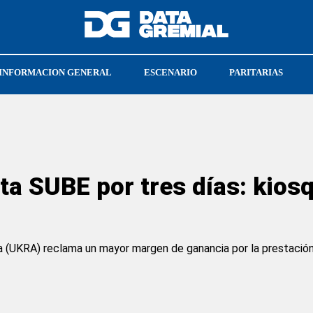
INFORMACION GENERAL
ESCENARIO
PARITARIAS
CGT
UPSRA
ta SUBE por tres días: kiosq
a (UKRA) reclama un mayor margen de ganancia por la prestación 