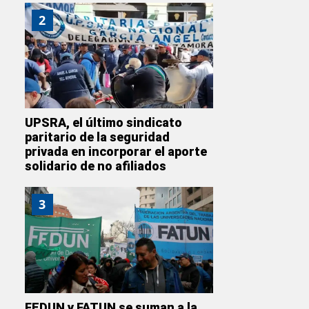
2
UPSRA, el último sindicato
paritario de la seguridad
privada en incorporar el aporte
solidario de no afiliados
3
FEDUN y FATUN se suman a la