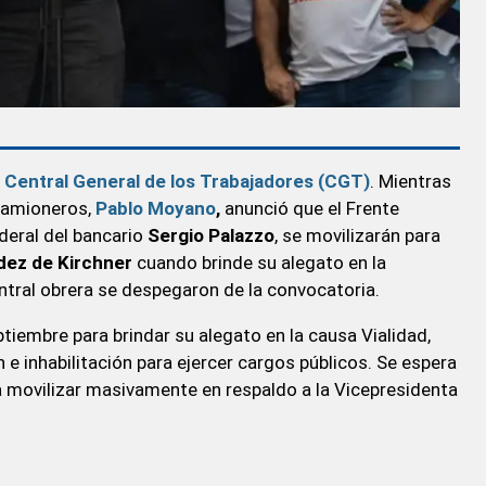
a
Central General de los Trabajadores (CGT)
. Mientras
Camioneros,
Pablo Moyano
,
anunció que el Frente
ederal del bancario
Sergio Palazzo
, se movilizarán para
dez de Kirchner
cuando brinde su alegato en la
ntral obrera se despegaron de la convocatoria.
tiembre para brindar su alegato en la causa Vialidad,
ón e inhabilitación para ejercer cargos públicos. Se espera
a movilizar masivamente en respaldo a la Vicepresidenta