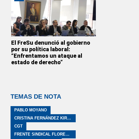
El FreSu denunció al gobierno
por su política laboral:
“Enfrentamos un ataque al
estado de derecho”
TEMAS DE NOTA
PABLO MOYANO
CRISTINA FERNÁNDEZ KIRCHNER
CGT
FRENTE SINDICAL FLORENCIO VARELA