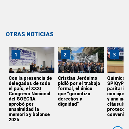
OTRAS NOTICIAS
1
2
3
Con la presencia de
Cristian Jerónimo
Químicos:
delegados de todo
pidió por el trabajo
SPIQyP ce
el país, el XXXI
formal, el único
paritaria
Congreso Nacional
que “garantiza
con ajust
del SOECRA
derechos y
y una inéd
aprobó por
dignidad”
cláusula 
unanimidad la
protecció
memoria y balance
convenio 
2025