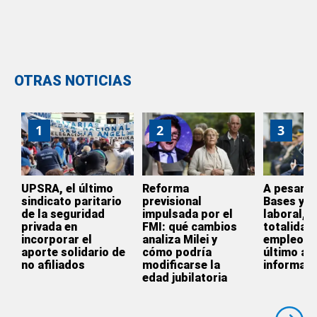
OTRAS NOTICIAS
1
2
3
UPSRA, el último
Reforma
A pesar de
sindicato paritario
previsional
Bases y l
de la seguridad
impulsada por el
laboral, l
privada en
FMI: qué cambios
totalidad 
incorporar el
analiza Milei y
empleo cr
aporte solidario de
cómo podría
último añ
no afiliados
modificarse la
informal
edad jubilatoria