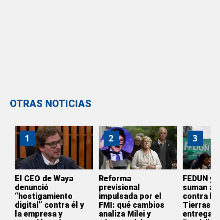
OTRAS NOTICIAS
1
2
3
El CEO de Waya
Reforma
FEDUN y 
denunció
previsional
suman a l
“hostigamiento
impulsada por el
contra la 
digital” contra él y
FMI: qué cambios
Tierras: 
la empresa y
analiza Milei y
entrega d