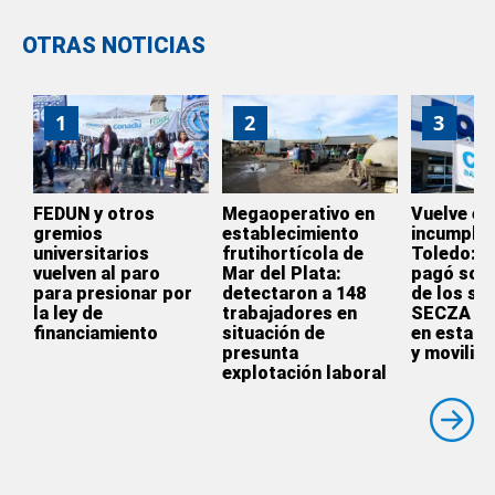
OTRAS NOTICIAS
1
2
3
FEDUN y otros
Megaoperativo en
Vuelve el
gremios
establecimiento
incumplim
universitarios
frutihortícola de
Toledo: l
vuelven al paro
Mar del Plata:
pagó solo
para presionar por
detectaron a 148
de los sal
la ley de
trabajadores en
SECZA se
financiamiento
situación de
en estado
presunta
y moviliza
explotación laboral