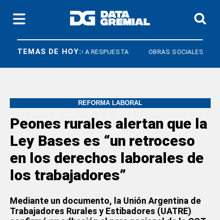
TEMAS DE HOY:
OS
DERECHO A RESPUESTA
OBRAS SOCIALES
REFORMA LABORAL
Peones rurales alertan que la
Ley Bases es “un retroceso
en los derechos laborales de
los trabajadores”
Mediante un documento, la Unión Argentina de
Trabajadores Rurales y Estibadores (UATRE)