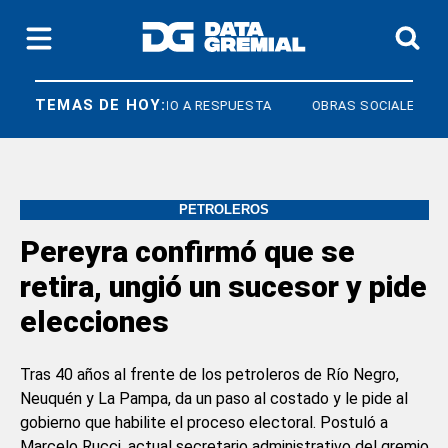
TEMAS DE HOY:
COS
DERECHO A RESPUESTA
OBRAS SOCIALES
PETROLEROS
Pereyra confirmó que se
retira, ungió un sucesor y pide
elecciones
Tras 40 años al frente de los petroleros de Río Negro,
Neuquén y La Pampa, da un paso al costado y le pide al
gobierno que habilite el proceso electoral. Postuló a
Marcelo Rucci, actual secretario administrativo del gremio