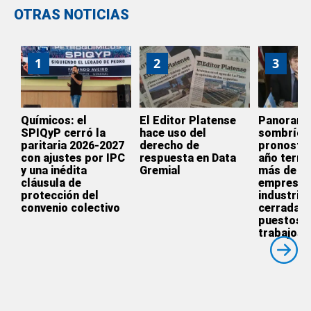
OTRAS NOTICIAS
1
2
3
Químicos: el
El Editor Platense
Panoram
SPIQyP cerró la
hace uso del
sombrío:
paritaria 2026-2027
derecho de
pronostic
con ajustes por IPC
respuesta en Data
año termi
y una inédita
Gremial
más de 3.
cláusula de
empresas
protección del
industrial
convenio colectivo
cerradas 
puestos 
trabajos