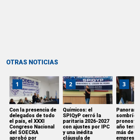
OTRAS NOTICIAS
1
2
3
Con la presencia de
Químicos: el
Panoram
delegados de todo
SPIQyP cerró la
sombrío:
el país, el XXXI
paritaria 2026-2027
pronostic
Congreso Nacional
con ajustes por IPC
año termi
del SOECRA
y una inédita
más de 3.
aprobó por
cláusula de
empresas