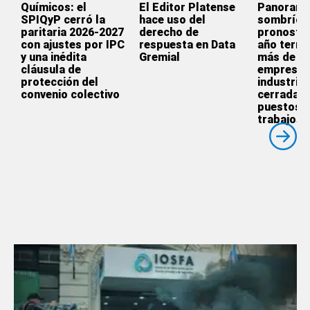
Químicos: el
El Editor Platense
Panoram
SPIQyP cerró la
hace uso del
sombrío:
paritaria 2026-2027
derecho de
pronostic
con ajustes por IPC
respuesta en Data
año termi
y una inédita
Gremial
más de 3.
cláusula de
empresas
protección del
industrial
convenio colectivo
cerradas 
puestos 
trabajos