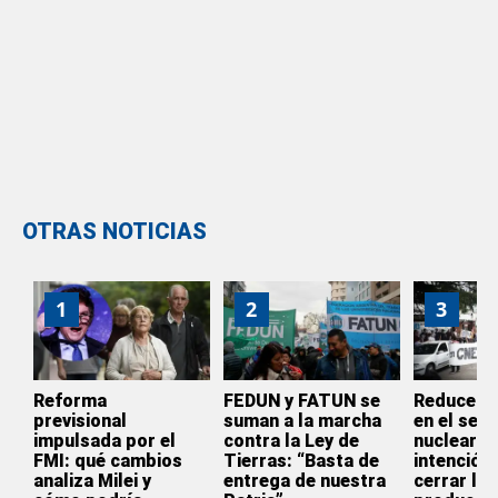
OTRAS NOTICIAS
1
2
3
Reforma
FEDUN y FATUN se
Reducen s
previsional
suman a la marcha
en el sect
impulsada por el
contra la Ley de
nuclear: “
FMI: qué cambios
Tierras: “Basta de
intención 
analiza Milei y
entrega de nuestra
cerrar la