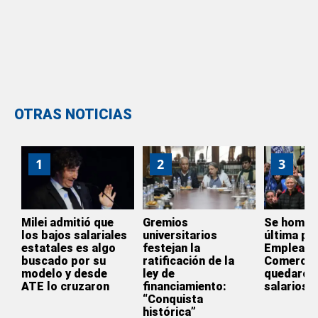
OTRAS NOTICIAS
1
2
3
Milei admitió que
Gremios
Se homol
los bajos salariales
universitarios
última par
estatales es algo
festejan la
Empleado
buscado por su
ratificación de la
Comercio
modelo y desde
ley de
quedaron 
ATE lo cruzaron
financiamiento:
salarios
“Conquista
histórica”