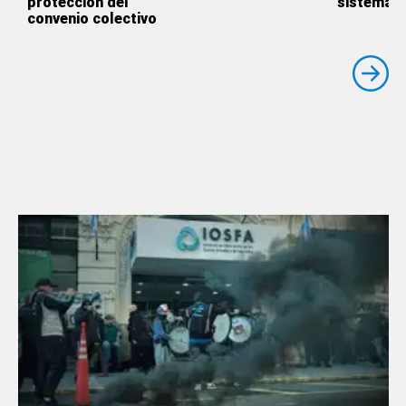
protección del
sistema p
convenio colectivo