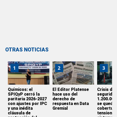
OTRAS NOTICIAS
1
2
3
Químicos: el
El Editor Platense
Crisis de 
SPIQyP cerró la
hace uso del
seguridad
paritaria 2026-2027
derecho de
1.200.000
con ajustes por IPC
respuesta en Data
se quedar
y una inédita
Gremial
cobertura
cláusula de
tensionan