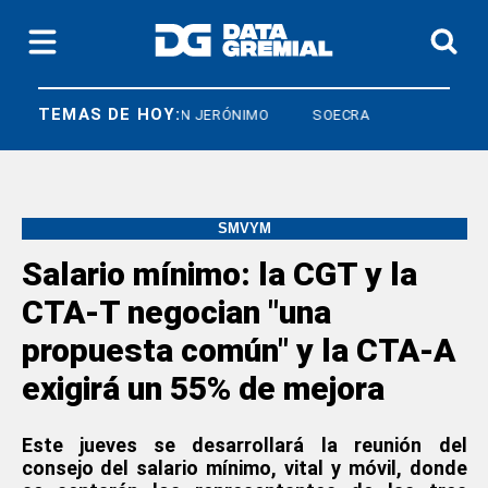
TEMAS DE HOY:
RCO
CRISTIAN JERÓNIMO
SOECRA
SMVYM
Salario mínimo: la CGT y la
CTA-T negocian "una
propuesta común" y la CTA-A
exigirá un 55% de mejora
Este jueves se desarrollará la reunión del
consejo del salario mínimo, vital y móvil, donde