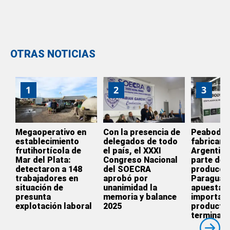
OTRAS NOTICIAS
1
2
3
Megaoperativo en
Con la presencia de
Peabody d
establecimiento
delegados de todo
fabricar e
frutihortícola de
el país, el XXXI
Argentina
Mar del Plata:
Congreso Nacional
parte de l
detectaron a 148
del SOECRA
producció
trabajadores en
aprobó por
Paraguay
situación de
unanimidad la
apuesta p
presunta
memoria y balance
importar
explotación laboral
2025
producto
terminado