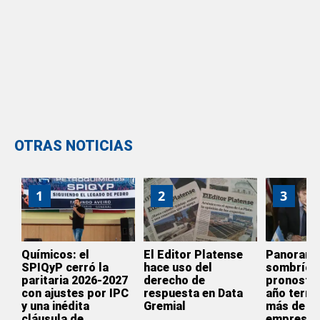
OTRAS NOTICIAS
1
2
3
Químicos: el
El Editor Platense
Panoram
SPIQyP cerró la
hace uso del
sombrío:
paritaria 2026-2027
derecho de
pronostic
con ajustes por IPC
respuesta en Data
año termi
y una inédita
Gremial
más de 3.
cláusula de
empresas