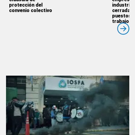
protección del
industrial
convenio colectivo
cerradas 
puestos 
trabajos