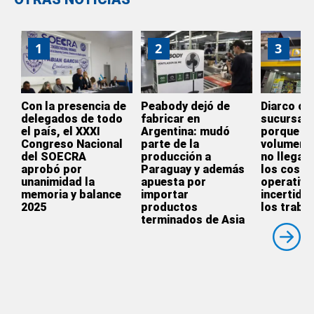
1
2
3
Con la presencia de
Peabody dejó de
Diarco ce
delegados de todo
fabricar en
sucursal 
el país, el XXXI
Argentina: mudó
porque el
Congreso Nacional
parte de la
volumen d
del SOECRA
producción a
no llegaba
aprobó por
Paraguay y además
los costo
unanimidad la
apuesta por
operativo
memoria y balance
importar
incertidu
2025
productos
los traba
terminados de Asia