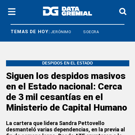
TEMAS DE HOY:
O
CRISTIAN JERÓNIMO
SOECRA
DESPIDOS EN EL ESTADO
Siguen los despidos masivos
en el Estado nacional: Cerca
de 3 mil cesantías en el
Ministerio de Capital Humano
La cartera que lidera Sandra Pettovello
desmanteló varias dependencias, en la previa al