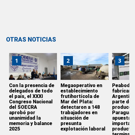
OTRAS NOTICIAS
1
2
3
Con la presencia de
Megaoperativo en
Peabody d
delegados de todo
establecimiento
fabricar e
el país, el XXXI
frutihortícola de
Argentina
Congreso Nacional
Mar del Plata:
parte de l
del SOECRA
detectaron a 148
producció
aprobó por
trabajadores en
Paraguay
unanimidad la
situación de
apuesta p
memoria y balance
presunta
importar
2025
explotación laboral
producto
terminado