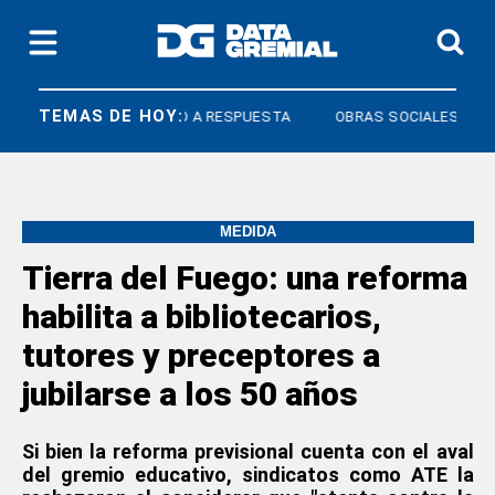
TEMAS DE HOY:
COS
DERECHO A RESPUESTA
OBRAS SOCIALES
MEDIDA
Tierra del Fuego: una reforma
habilita a bibliotecarios,
tutores y preceptores a
jubilarse a los 50 años
Si bien la reforma previsional cuenta con el aval
del gremio educativo, sindicatos como ATE la