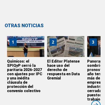
OTRAS NOTICIAS
1
2
3
Químicos: el
El Editor Platense
Panoram
SPIQyP cerró la
hace uso del
sombrío:
paritaria 2026-2027
derecho de
pronostic
con ajustes por IPC
respuesta en Data
año termi
y una inédita
Gremial
más de 3.
cláusula de
empresas
protección del
industrial
convenio colectivo
cerradas 
puestos 
trabajos