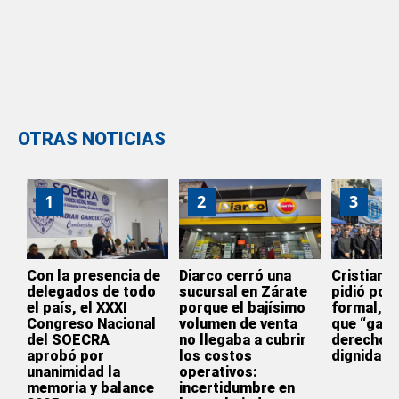
OTRAS NOTICIAS
1
2
3
Con la presencia de
Diarco cerró una
Cristian 
delegados de todo
sucursal en Zárate
pidió por 
el país, el XXXI
porque el bajísimo
formal, el
Congreso Nacional
volumen de venta
que “gara
del SOECRA
no llegaba a cubrir
derechos 
aprobó por
los costos
dignidad”
unanimidad la
operativos:
memoria y balance
incertidumbre en