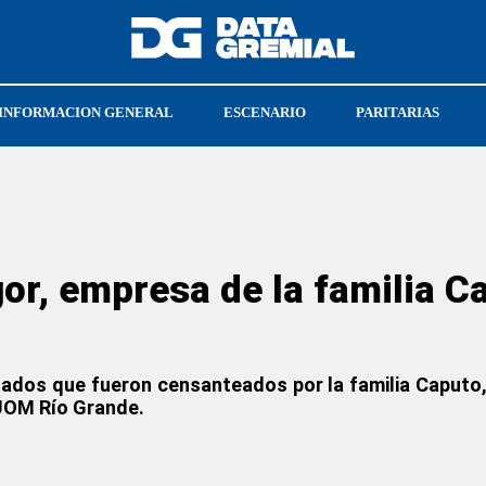
INFORMACION GENERAL
ESCENARIO
PARITARIAS
LLO
PEABODY
CRISTIAN JERÓNIMO
or, empresa de la familia C
ados que fueron censanteados por la familia Caputo,
 UOM Río Grande.