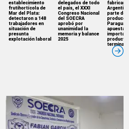
establecimiento
delegados de todo
fabricar e
frutihortícola de
el país, el XXXI
Argentina
Mar del Plata:
Congreso Nacional
parte de l
detectaron a 148
del SOECRA
producció
trabajadores en
aprobó por
Paraguay
situación de
unanimidad la
apuesta p
presunta
memoria y balance
importar
explotación laboral
2025
producto
terminado