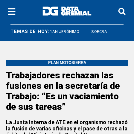
TEMAS DE HOY:
IARCO
CRISTIAN JERÓNIMO
SOECRA
PLAN MOTOSIERRA
Trabajadores rechazan las
fusiones en la secretaría de
Trabajo: “Es un vaciamiento
de sus tareas”
La Junta Interna de ATE en el organismo rechazó
la fusión de varias oficinas y el pase de otras a la