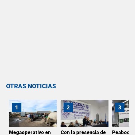
OTRAS NOTICIAS
1
2
3
Megaoperativo en
Con la presencia de
Peabody d