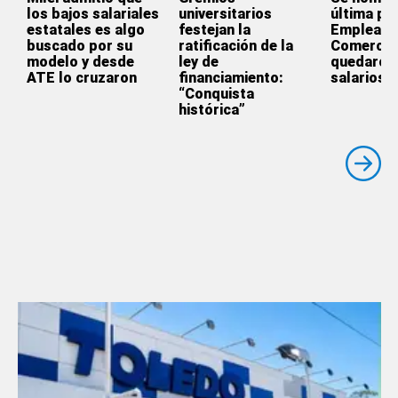
los bajos salariales
universitarios
última par
estatales es algo
festejan la
Empleado
buscado por su
ratificación de la
Comercio
modelo y desde
ley de
quedaron 
ATE lo cruzaron
financiamiento:
salarios
“Conquista
histórica”