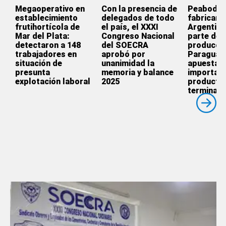
Megaoperativo en
Con la presencia de
Peabody d
establecimiento
delegados de todo
fabricar e
frutihortícola de
el país, el XXXI
Argentina
Mar del Plata:
Congreso Nacional
parte de l
detectaron a 148
del SOECRA
producció
trabajadores en
aprobó por
Paraguay
situación de
unanimidad la
apuesta p
presunta
memoria y balance
importar
explotación laboral
2025
producto
terminado