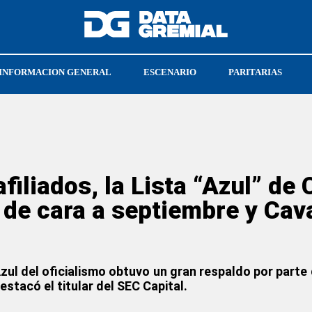
INFORMACION GENERAL
ESCENARIO
PARITARIAS
CGT
UPSRA
filiados, la Lista “Azul” d
 de cara a septiembre y Cava
ul del oficialismo obtuvo un gran respaldo por parte de
estacó el titular del SEC Capital.