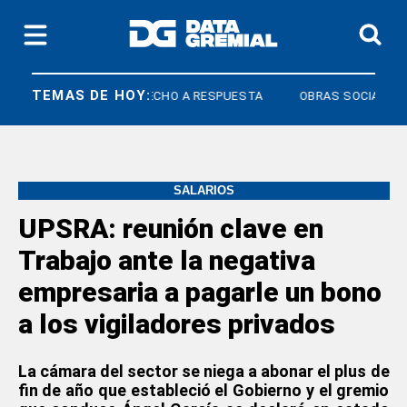
TEMAS DE HOY:
ÍMICOS
DERECHO A RESPUESTA
OBRAS SOCIALES
SALARIOS
UPSRA: reunión clave en
Trabajo ante la negativa
empresaria a pagarle un bono
a los vigiladores privados
La cámara del sector se niega a abonar el plus de
fin de año que estableció el Gobierno y el gremio