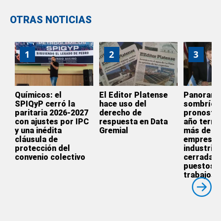
OTRAS NOTICIAS
1
2
3
Químicos: el
El Editor Platense
Panoram
SPIQyP cerró la
hace uso del
sombrío:
paritaria 2026-2027
derecho de
pronostic
con ajustes por IPC
respuesta en Data
año termi
y una inédita
Gremial
más de 3.
cláusula de
empresas
protección del
industrial
convenio colectivo
cerradas 
puestos 
trabajos