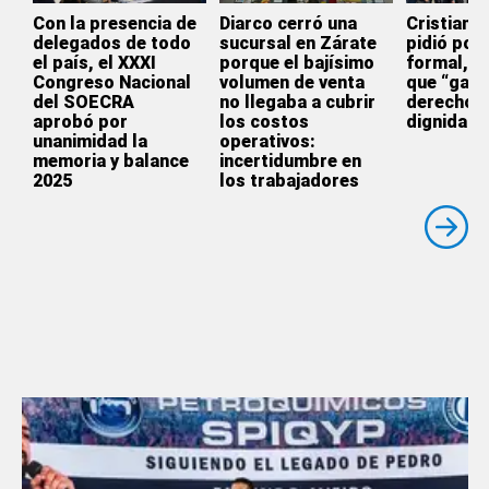
Con la presencia de
Diarco cerró una
Cristian 
delegados de todo
sucursal en Zárate
pidió por 
el país, el XXXI
porque el bajísimo
formal, el
Congreso Nacional
volumen de venta
que “gara
del SOECRA
no llegaba a cubrir
derechos 
aprobó por
los costos
dignidad”
unanimidad la
operativos:
memoria y balance
incertidumbre en
2025
los trabajadores