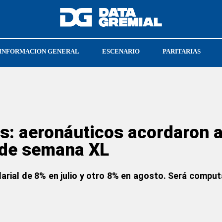
INFORMACION GENERAL
ESCENARIO
PARITARIAS
CGT
UPSRA
s: aeronáuticos acordaron 
n de semana XL
rial de 8% en julio y otro 8% en agosto. Será computa