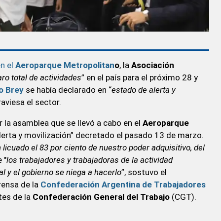
n el
Aeroparque Metropolitan
o
, la
Asociación
aro total de actividades
” en el país para el próximo 28 y
o Brey
se había declarado en “
estado de alerta y
raviesa el sector.
r la asamblea que se llevó a cabo en el
Aeroparque
alerta y movilización” decretado el pasado 13 de marzo.
 licuado el 83 por ciento de nuestro poder adquisitivo, del
 "
los trabajadores y trabajadoras de la actividad
 y el gobierno se niega a hacerlo
”, sostuvo el
rensa de la
Confederación Argentina de Trabajadores
tes de la
Confederación General del Trabajo
(CGT).