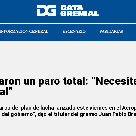
INFORMACION GENERAL
ESCENARIO
PARITARIAS
DERECHO A RESPUESTA
OBRAS SOCIALES
ron un paro total: “Necesi
al”
marco del plan de lucha lanzado este viernes en el Ae
el gobierno”, dijo el titular del gremio Juan Pablo Bre