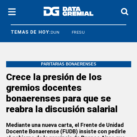
TEMAS DE HOY:
CNEA
FEDUN
FRESU
PARITARIAS BONAERENSES
Crece la presión de los
gremios docentes
bonaerenses para que se
reabra la discusión salarial
Mediante una nueva carta, el Frente de Unidad
Docente Bonaerense (FUDB) insiste con pedirle