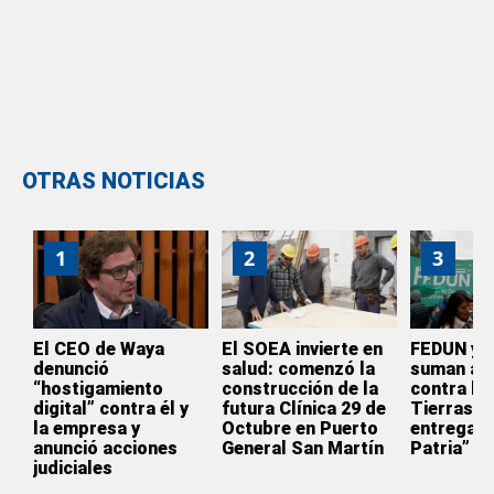
OTRAS NOTICIAS
1
2
3
El CEO de Waya
El SOEA invierte en
FEDUN y 
denunció
salud: comenzó la
suman a l
“hostigamiento
construcción de la
contra la 
digital” contra él y
futura Clínica 29 de
Tierras: 
la empresa y
Octubre en Puerto
entrega d
anunció acciones
General San Martín
Patria”
judiciales