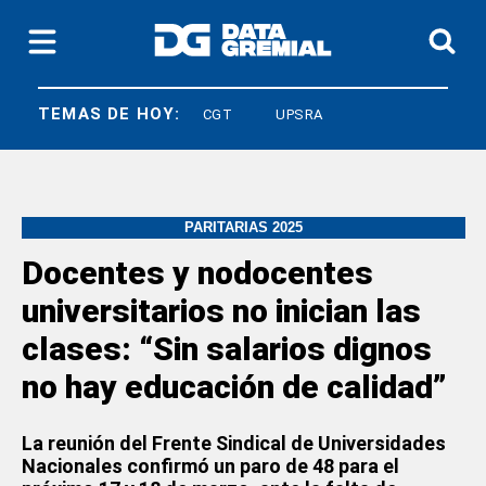
TEMAS DE HOY:
LEY BASES
CGT
UPSRA
PARITARIAS 2025
Docentes y nodocentes
universitarios no inician las
clases: “Sin salarios dignos
no hay educación de calidad”
La reunión del Frente Sindical de Universidades
Nacionales confirmó un paro de 48 para el