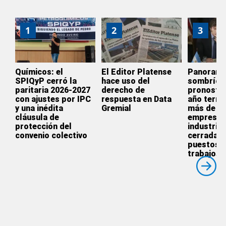
1
2
3
Químicos: el
El Editor Platense
Panoram
SPIQyP cerró la
hace uso del
sombrío:
paritaria 2026-2027
derecho de
pronostic
con ajustes por IPC
respuesta en Data
año termi
y una inédita
Gremial
más de 3.
cláusula de
empresas
protección del
industrial
convenio colectivo
cerradas 
puestos 
trabajos