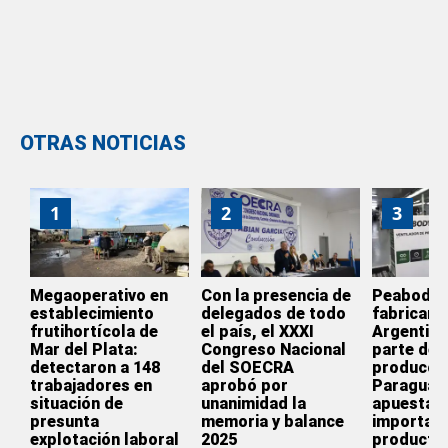
OTRAS NOTICIAS
1
2
3
Megaoperativo en
Con la presencia de
Peabody d
establecimiento
delegados de todo
fabricar e
frutihortícola de
el país, el XXXI
Argentina
Mar del Plata:
Congreso Nacional
parte de l
detectaron a 148
del SOECRA
producció
trabajadores en
aprobó por
Paraguay
situación de
unanimidad la
apuesta p
presunta
memoria y balance
importar
explotación laboral
2025
producto