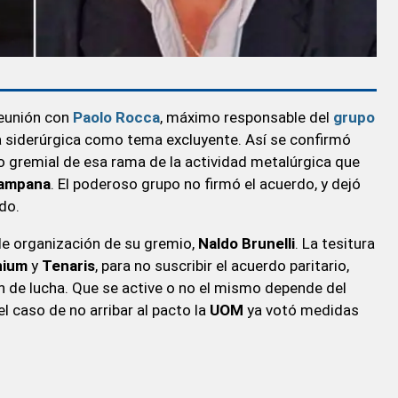
eunión con
Paolo Rocca
, máximo responsable del
grupo
ria siderúrgica como tema excluyente. Así se confirmó
o gremial de esa rama de la actividad metalúrgica que
ampana
. El poderoso grupo no firmó el acuerdo, y dejó
do.
e organización de su gremio,
Naldo Brunelli
. La tesitura
nium
y
Tenaris
, para no suscribir el acuerdo paritario,
an de lucha. Que se active o no el mismo depende del
 el caso de no arribar al pacto la
UOM
ya votó medidas