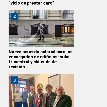
“vicio de prestar caro”
2
Nuevo acuerdo salarial para los
encargados de edificios: suba
trimestral y cláusula de
revisión
3