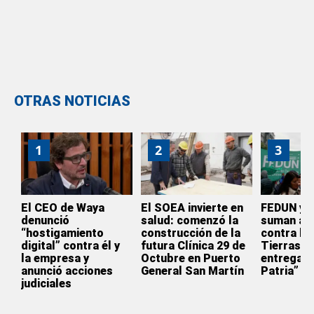
OTRAS NOTICIAS
1
2
3
El CEO de Waya
El SOEA invierte en
FEDUN y 
denunció
salud: comenzó la
suman a l
“hostigamiento
construcción de la
contra la 
digital” contra él y
futura Clínica 29 de
Tierras: 
la empresa y
Octubre en Puerto
entrega d
anunció acciones
General San Martín
Patria”
judiciales