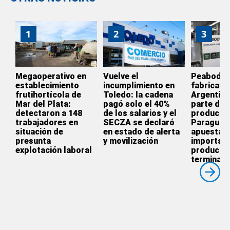
1
2
3
Megaoperativo en
Vuelve el
Peabody d
establecimiento
incumplimiento en
fabricar e
frutihortícola de
Toledo: la cadena
Argentina
Mar del Plata:
pagó solo el 40%
parte de l
detectaron a 148
de los salarios y el
producció
trabajadores en
SECZA se declaró
Paraguay
situación de
en estado de alerta
apuesta p
presunta
y movilización
importar
explotación laboral
producto
terminado