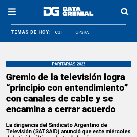
TEMAS DE HOY:
LEY BASES
CGT
UPSRA
PARITARIAS 2023
Gremio de la televisión logra
“principio con entendimiento”
con canales de cable y se
encamina a cerrar acuerdo
La dirigencia del Sindicato Argentino de
Televisión (SATSAID) anunció que este miércoles