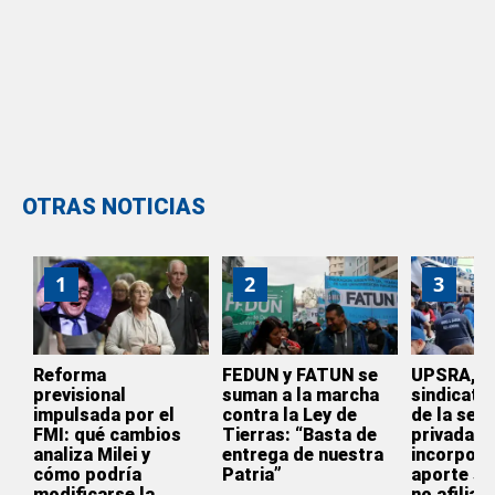
OTRAS NOTICIAS
1
2
3
Reforma
FEDUN y FATUN se
UPSRA, el
previsional
suman a la marcha
sindicato 
impulsada por el
contra la Ley de
de la seg
FMI: qué cambios
Tierras: “Basta de
privada e
analiza Milei y
entrega de nuestra
incorpora
cómo podría
Patria”
aporte so
modificarse la
no afiliad