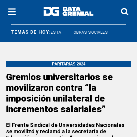
TEMAS DE HOY:
DERECHO A RESPUESTA
OBRAS SOCIALES
PARITARIAS 2024
Gremios universitarios se
movilizaron contra “la
imposición unilateral de
incrementos salariales”
El Frente Sindical de Universidades Nacionales
se movilizó y reclamó a la secretaría de