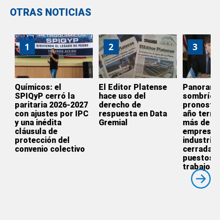
OTRAS NOTICIAS
1
2
3
Químicos: el
El Editor Platense
Panoram
SPIQyP cerró la
hace uso del
sombrío:
paritaria 2026-2027
derecho de
pronostic
con ajustes por IPC
respuesta en Data
año termi
y una inédita
Gremial
más de 3.
cláusula de
empresas
protección del
industrial
convenio colectivo
cerradas 
puestos 
trabajos