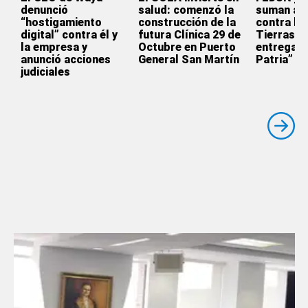
denunció
salud: comenzó la
suman a l
“hostigamiento
construcción de la
contra la 
digital” contra él y
futura Clínica 29 de
Tierras: 
la empresa y
Octubre en Puerto
entrega d
anunció acciones
General San Martín
Patria”
judiciales