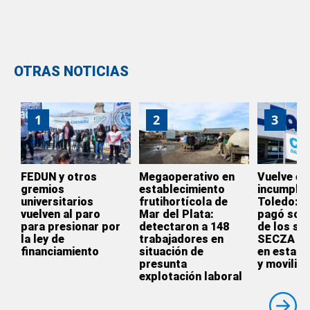
OTRAS NOTICIAS
1
2
3
FEDUN y otros
Megaoperativo en
Vuelve el
gremios
establecimiento
incumplim
universitarios
frutihortícola de
Toledo: l
vuelven al paro
Mar del Plata:
pagó solo
para presionar por
detectaron a 148
de los sal
la ley de
trabajadores en
SECZA se
financiamiento
situación de
en estado
presunta
y moviliza
explotación laboral