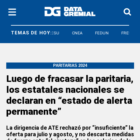
TEMAS DE HOY:
FEDUN
FRESU
CNEA
FEDUN
FRESU
PARITARIAS 2024
Luego de fracasar la paritaria,
los estatales nacionales se
declaran en “estado de alerta
permanente”
La dirigencia de ATE rechazó por “insuficiente” la
oferta para julio y agosto, y no descarta medidas