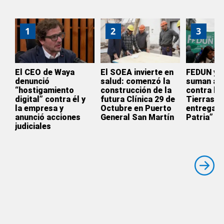
1
2
3
El CEO de Waya
El SOEA invierte en
FEDUN y 
denunció
salud: comenzó la
suman a l
“hostigamiento
construcción de la
contra la 
digital” contra él y
futura Clínica 29 de
Tierras: 
la empresa y
Octubre en Puerto
entrega d
anunció acciones
General San Martín
Patria”
judiciales