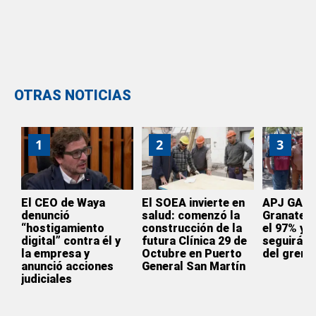
OTRAS NOTICIAS
1
2
3
El CEO de Waya
El SOEA invierte en
APJ GAS: 
denunció
salud: comenzó la
Granate a
“hostigamiento
construcción de la
el 97% y 
digital” contra él y
futura Clínica 29 de
seguirá al
la empresa y
Octubre en Puerto
del gremi
anunció acciones
General San Martín
judiciales