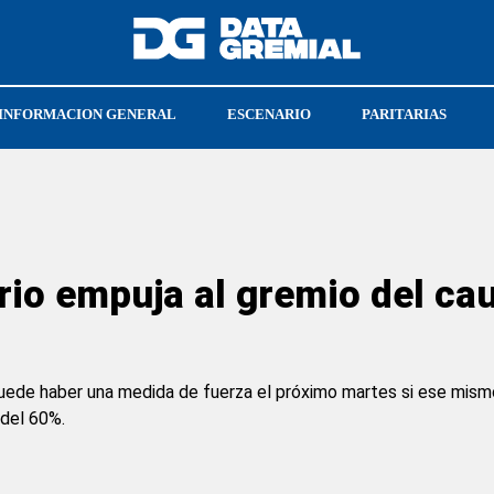
INFORMACION GENERAL
ESCENARIO
PARITARIAS
LEY BASES
CGT
rio empuja al gremio del ca
 puede haber una medida de fuerza el próximo martes si ese mism
 del 60%.