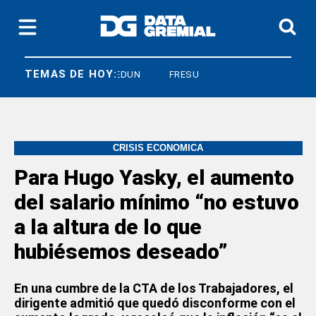
TEMAS DE HOY:
CNEA
FEDUN
FRESU
CRISIS ECONOMICA
Para Hugo Yasky, el aumento
del salario mínimo “no estuvo
a la altura de lo que
hubiésemos deseado”
En una cumbre de la CTA de los Trabajadores, el
dirigente admitió que quedó disconforme con el