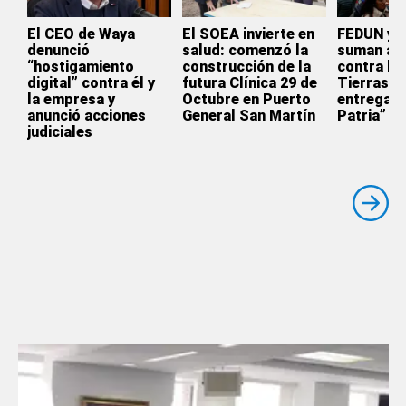
El CEO de Waya
El SOEA invierte en
FEDUN y 
denunció
salud: comenzó la
suman a l
“hostigamiento
construcción de la
contra la 
digital” contra él y
futura Clínica 29 de
Tierras: 
la empresa y
Octubre en Puerto
entrega d
anunció acciones
General San Martín
Patria”
judiciales