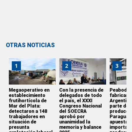
OTRAS NOTICIAS
1
2
3
Megaoperativo en
Con la presencia de
Peabody d
establecimiento
delegados de todo
fabricar e
frutihortícola de
el país, el XXXI
Argentina
Mar del Plata:
Congreso Nacional
parte de l
detectaron a 148
del SOECRA
producció
trabajadores en
aprobó por
Paraguay
situación de
unanimidad la
apuesta p
presunta
memoria y balance
importar