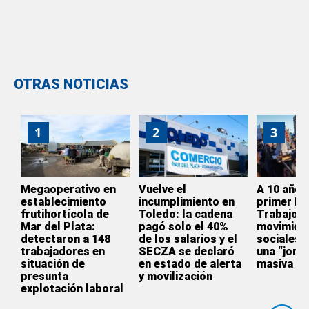
OTRAS NOTICIAS
1
2
3
Megaoperativo en
Vuelve el
A 10 años
establecimiento
incumplimiento en
primer Pa
frutihortícola de
Toledo: la cadena
Trabajo, 
Mar del Plata:
pagó solo el 40%
movimien
detectaron a 148
de los salarios y el
sociales 
trabajadores en
SECZA se declaró
una “jorn
situación de
en estado de alerta
masiva de
presunta
y movilización
explotación laboral